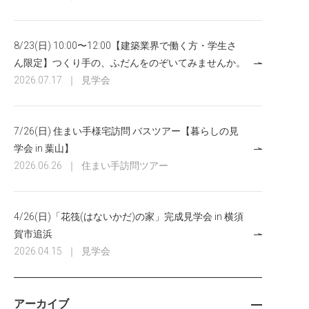
8/23(日) 10:00〜12:00【建築業界で働く方・学生さ
ん限定】つくり手の、ふだんをのぞいてみませんか。
2026.07.17
｜
見学会
7/26(日) 住まい手様宅訪問 バスツアー【暮らしの見
学会 in 葉山】
2026.06.26
｜
住まい手訪問ツアー
4/26(日)「花筏(はないかだ)の家」完成見学会 in 横須
賀市追浜
2026.04.15
｜
見学会
アーカイブ