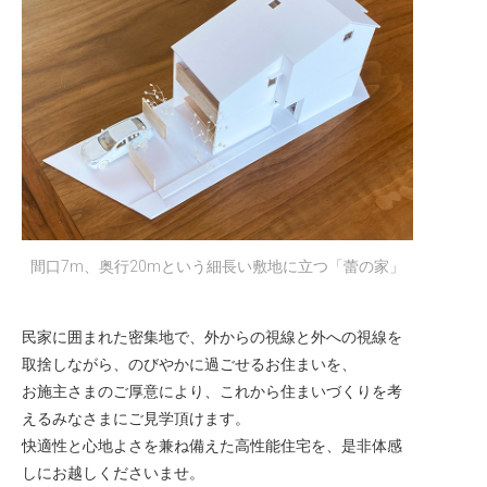
間口7m、奥行20mという細長い敷地に立つ「蕾の家」
民家に囲まれた密集地で、外からの視線と外への視線を
取捨しながら、のびやかに過ごせるお住まいを、
お施主さまのご厚意により、これから住まいづくりを考
えるみなさまにご見学頂けます。
快適性と心地よさを兼ね備えた高性能住宅を、是非体感
しにお越しくださいませ。