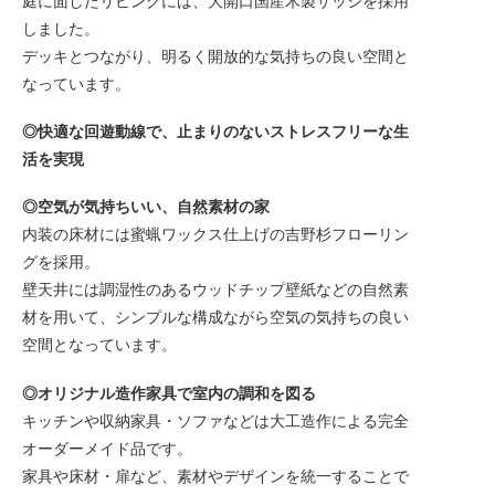
庭に面したリビングには、大開口国産木製サッシを採用
しました。
デッキとつながり、明るく開放的な気持ちの良い空間と
なっています。
◎快適な回遊動線で、止まりのないストレスフリーな生
活を実現
◎空気が気持ちいい、自然素材の家
内装の床材には蜜蝋ワックス仕上げの吉野杉フローリン
グを採用。
壁天井には調湿性のあるウッドチップ壁紙などの自然素
材を用いて、シンプルな構成ながら空気の気持ちの良い
空間となっています。
◎オリジナル造作家具で室内の調和を図る
キッチンや収納家具・ソファなどは大工造作による完全
オーダーメイド品です。
家具や床材・扉など、素材やデザインを統一することで