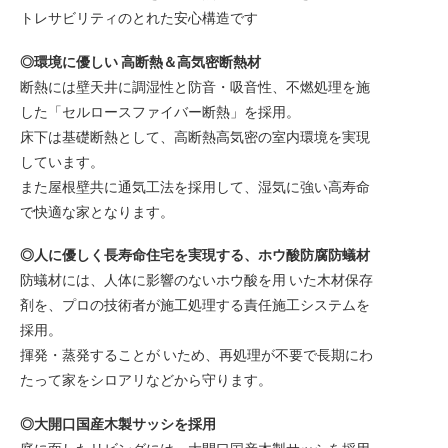
トレサビリティのとれた安心構造です
◎環境に優しい 高断熱＆高気密断熱材
断熱には壁天井に調湿性と防音・吸音性、不燃処理を施
した「セルロースファイバー断熱」を採用。
床下は基礎断熱として、高断熱高気密の室内環境を実現
しています。
また屋根壁共に通気工法を採用して、湿気に強い高寿命
で快適な家となります。
◎人に優しく長寿命住宅を実現する、ホウ酸防腐防蟻材
防蟻材には、人体に影響のないホウ酸を用 いた木材保存
剤を、プロの技術者が施工処理する責任施工システムを
採用。
揮発・蒸発することが いため、再処理が不要で長期にわ
たって家をシロアリなどから守ります。
◎大開口国産木製サッシを採用