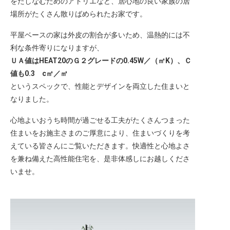
をたしなむためのアトリエなど、居心地の良い家族の居
場所がたくさん散りばめられたお家です。
平屋ベースの家は外皮の割合が多いため、温熱的には不
利な条件寄りになりますが、
ＵＡ値はHEAT20のＧ２グレードの0.45W／（㎡K）、Ｃ
値も0.3 c㎡／㎡
というスペックで、性能とデザインを両立した住まいと
なりました。
心地よいおうち時間が過ごせる工夫がたくさんつまった
住まいをお施主さまのご厚意により、住まいづくりを考
えている皆さんにご覧いただきます。快適性と心地よさ
を兼ね備えた高性能住宅を、是非体感しにお越しくださ
いませ。