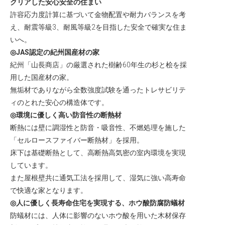
クリアした安心安全の住まい
許容応力度計算に基づいて金物配置や耐力バランスを考
え、耐震等級3、耐風等級2を目指した安全で確実な住ま
いへ。
◎JAS認定の紀州国産材の家
紀州「山長商店」の厳選された樹齢60年生の杉と桧を採
用した国産材の家。
無垢材でありながら全数強度試験を通ったトレサビリテ
ィのとれた安心の構造体です。
◎環境に優しく高い防音性の断熱材
断熱には壁に調湿性と防音・吸音性、不燃処理を施した
「セルロースファイバー断熱材」を採用。
床下は基礎断熱として、高断熱高気密の室内環境を実現
しています。
また屋根壁共に通気工法を採用して、湿気に強い高寿命
で快適な家となります。
◎人に優しく長寿命住宅を実現する、ホウ酸防腐防蟻材
防蟻材には、人体に影響のないホウ酸を用いた木材保存