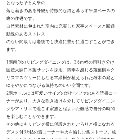
となったそとん壁の
落ち着きのある外観が特徴的な猫と暮らす平屋ベースの
終の住処です。
自然素材に包まれた室内に充実した家事スペースと回遊
動線のあるストレス
のない間取りは老後でも快適に豊かに過ごすことができ
ます。
1階南側のリビングダイニングは、3.6ｍ幅の両引き分け
国産大開口木製サッシを採用。四季を感じる落葉樹やク
リスマスツリーにもなる常緑樹が植えられた雑木の庭と
ゆるやかにつながる気持ちのいい空間です。
2階ホールには可愛いサイズの造作ソファのある読書コー
ナーがあり、大きな吹き抜けを介してリビングダイニン
グやアトリエで過ごす家族と程よい距離感で自分の時間
を楽しむことができます。
その他にもリビング横に併設されたごろりと横になれる
デスク付3.5帖の畳コーナーや火を愉しむ薪ストーブ、絵