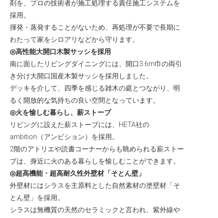
剤を、プロの技術者が施工処理する責任施工システムを
採用。
揮発・蒸発することがないため、再処理が不要で長期に
わたって家をシロアリなどから守ります。
◎高性能大開口木製サッシを採用
南に面したリビングダイニングには、開口3.6m巾の両引
き分け大開口国産木製サッシを採用しました。
デッキを介して、四季を感じる雑木の庭とつながり、明
るく開放的な気持ちの良い空間となっています。
◎火を愉しむ暮らし、薪ストーブ
リビングに設えた薪ストーブには、HETA社の
ambition（アンビション）を採用。
2階のアトリエや読書コーナーからも眺められる薪ストー
ブは、身近に火のある暮らしを愉しむことができます。
◎超高機能・超高耐久性外壁材「そとん壁」
外壁材にはシラスを主原料とした自然素材の塗壁材「そ
とん壁」を採用。
シラスは無機質の天然のセラミックと言われ、紫外線や