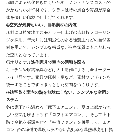
風雨による劣化おきにくいため、メンテナンスコストの
かからない外壁材です。シラス独特の風合や質感が家全
体を優しい印象に仕上げてくれます。
◎空気が気持ちいい、自然素材の内装
床材には植物油オスモカラー仕上げの吉野杉フローリン
グを採用。壁天井には調湿性のある珪藻土などの自然素
材を用いて、シンプルな構成ながら空気質にもこだわっ
た空間となっています。
◎オリジナル造作家具で室内の調和を図る
キッチンや収納家具などは大工造作による完全オーダー
メイド品です。家具や床材・扉など、素材やデザインを
統一することですっきりとした空間をつくります。
◎効率良く室内の熱を無駄にしない、シンプルな空調シ
ステム
冬は床下から温める「床下エアコン」、夏は上部から涼
しい空気を吹き下ろす「ロフトエアコン」、そして上下
階で空気を循環させる「軸流ファン」を併用して、エア
コン1台の稼働で温度ムラのない高効率な温熱環境を目指