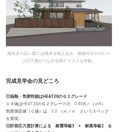
南向きの広い庭には雑木を植え込み、屋根付きのガレー
ジの下屋がつながる和テイストな外観。
完成見学会の見どころ
◎温熱・気密性能はHEAT20のＧ２グレード
ＵＡ値はHEAT20のＧ２グレードの 0.45W／（㎡K）
気密測定値（Ｃ値）は 0.3 c㎡／㎡ というスペック
を実現。
◎許容応力度計算による 耐震等級3 + 耐風等級2 を