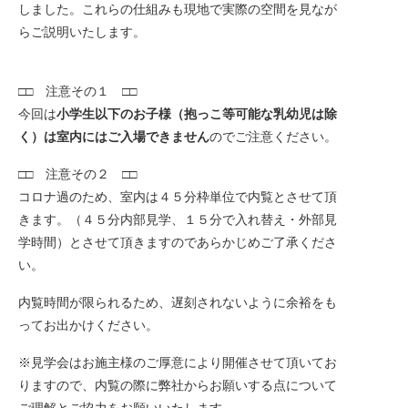
しました。これらの仕組みも現地で実際の空間を見なが
らご説明いたします。
□□ 注意その１ □□
今回は
小学生以下のお子様（抱っこ等可能な乳幼児は除
く）は室内にはご入場できません
のでご注意ください。
□□ 注意その２ □□
コロナ過のため、室内は４５分枠単位で内覧とさせて頂
きます。（４５分内部見学、１５分で入れ替え・外部見
学時間）とさせて頂きますのであらかじめご了承くださ
い。
内覧時間が限られるため、遅刻されないように余裕をも
ってお出かけください。
※見学会はお施主様のご厚意により開催させて頂いてお
りますので、内覧の際に弊社からお願いする点について
ご理解とご協力をお願いいたします。