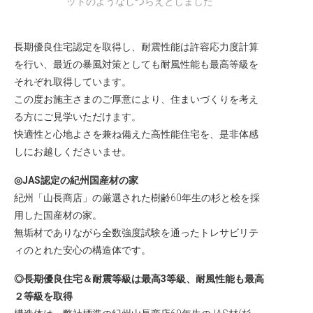
ットのようなしつらえとしました
長期優良住宅認定を取得し、耐震性能は許容応力度計算
を行い、最近の暴風対策としても耐風性能も最高等級を
それぞれ取得しています。
この度お施主さまのご厚意により、住まいづくりを考え
る方にご見学いただけます。
快適性と心地よさを兼ね備えた高性能住宅を、是非体感
しにお越しくださいませ。
◎JAS認定の紀州国産材の家
紀州「山長商店」の厳選された樹齢60年生の杉と桧を採
用した国産材の家。
無垢材でありながら全数強度試験を通ったトレサビリテ
ィのとれた安心の構造体です。
◎長期優良住宅＆耐震等級は最高3等級、耐風性能も最高
２等級を取得