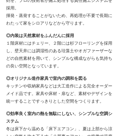
剤を、プロの技術者が施工処理する責任施工システムを
採用。
揮発・蒸発することがないため、再処理が不要で長期に
わたって家をシロアリなどから守ります。
◎内装は天然素材をふんだんに採用
１階床材にはチェリー、２階には杉フローリングを採用
し、壁天井には調湿性のある珪藻土やオガファーザーな
どの自然素材を用いて、シンプルな構成ながらも気持ち
の良い空間となっています。
◎オリジナル造作家具で室内の調和を図る
キッチンや収納家具などは大工造作による完全オーダー
メイド品です。家具や床材・扉など、素材やデザインを
統一することですっきりとした空間をつくります。
◎効率良く室内の熱を無駄にしない、シンプルな空調シ
ステム
冬は床下から温める「床下エアコン」、夏は上部から涼