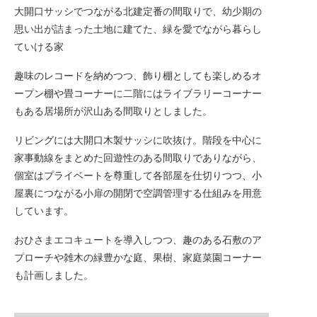
大開口サッシでつながる北建定番の間取りで、幼少期の
思い出が詰まった土地に建てた、緑を愛でながら暮らし
ていける家
趣味のレコードを納めつつ、飾り棚としても楽しめるオ
ープン棚や畳コーナーに二階にはライブラリーコーナー
もある居場所が沢山ある間取りとしました。
リビングには大開口木製サッシに吹抜け。階段を中心に
家事動線をまとめた回遊性のある間取りでありながら、
個室はプライベートを尊重して各部屋を仕切りつつ、小
屋裏につながる小扉の開閉で空調管理する仕組みを用意
しています。
おひさまエコキュートを導入しつつ、趣のある石敷のア
プローチや雑木の緑豊かな庭、果樹、家庭菜園コーナー
も計画しました。