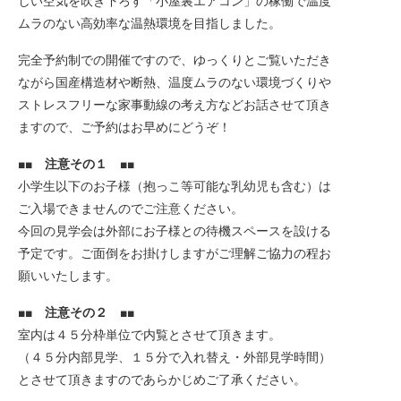
しい空気を吹き下ろす「小屋裏エアコン」の稼働で温度
ムラのない高効率な温熱環境を目指しました。
完全予約制での開催ですので、ゆっくりとご覧いただき
ながら国産構造材や断熱、温度ムラのない環境づくりや
ストレスフリーな家事動線の考え方などお話させて頂き
ますので、ご予約はお早めにどうぞ！
■■ 注意その１ ■■
小学生以下のお子様（抱っこ等可能な乳幼児も含む）は
ご入場できませんのでご注意ください。
今回の見学会は外部にお子様との待機スペースを設ける
予定です。ご面倒をお掛けしますがご理解ご協力の程お
願いいたします。
■■ 注意その２ ■■
室内は４５分枠単位で内覧とさせて頂きます。
（４５分内部見学、１５分で入れ替え・外部見学時間）
とさせて頂きますのであらかじめご了承ください。