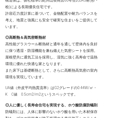
構造体は、弊社標準の紀州山長商店60年生のJAS材(杉・
桧)による長期優良住宅です。
許容応力度計算に基づいて、金物配置や耐力バランスを
考え、地震と強風にも安全で確実な住まいをご提供して
います。
◎高断熱＆高気密断熱材
高性能グラスウール断熱材と通年を通して壁体内を良好
に保つ透湿・防湿機能を兼ね備えた気密シートを採用。
屋根壁共に通気工法を採用し、湿気に強く高寿命で温熱
環境に優れた快適な家となります。
また床下は基礎断熱として、さらに高断熱高気密の室内
環境を実現しています。
UA値（外皮平均熱貫流率）はG2グレードの0.44W/㎡・
K C値 0.5cm2/m2というスペックです。
◎人に優しく長寿命住宅を実現する、ホウ酸防腐防蟻剤
防蟻剤には、人体に影響のないホウ酸を用いた木材保存