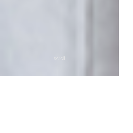
scroll
花筏の家
横須賀市 K邸 ｜ 新築