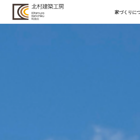
家づくりに
WORKS
#91
cove hut