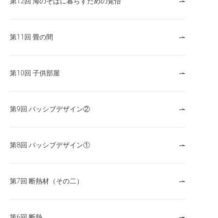
第12回 海のそばに暮らすための覚悟
第11回 畳の間
第10回 子供部屋
第9回 パッシブデザイン②
第8回 パッシブデザイン①
第7回 断熱材（その二）
第6回 断熱