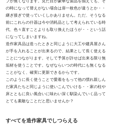
プが無くなります。見た目が豪華な製品を揃えても、そ
の時になって替えがない場合は扉一枚色が違うとか・・
継ぎ接ぎで使っていくしかありません。ただ、そうなる
前にこれらの什器は今や消耗品として考えられている時
代、色々直すことよりも取り換えたほうが・・という話
になってしまいますね。
造作家具品は造ったときと同じように大工や建具屋さん
が手を入れることが出来るので、結果として長く使える
ことにつながります。そして予算が許せば出来る限り無
垢材を使うことです。なぜならいつの時代にも無くなる
ことがなく、確実に更新できるからです。
このように長く使うことで愛着をもって他の慣れ親しん
だ家具たちと同じように使いこんでいける・・家の柱や
床とともに良い風合いに味わい深く馴染んでいく品って
とても素敵なことだと思いませんか？
すべてを造作家具でしつらえる