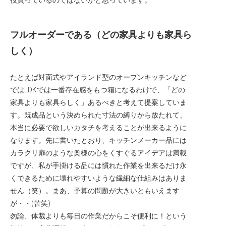
役買っているのではないかと思っています。
フルオーダーである（どの家具よりも家具ら
しく）
たとえば対面式やアイランド型のオープンキッチンなど
ではLDKでは一番存在感をもつ箱になるわけで、「どの
家具よりも家具らしく」あるべきと考えて提案していま
す。既成品という決められた寸法の縛りから放たれて、
本当に必要で欲しいカタチを考えることが出来るように
なります。先に書いたとおり、キッチンメーカー品には
カラクリ扉のような奥様の心をくすぐるアイデアは満載
ですが、私が手掛ける品には慣れた作業を出来るだけ永
くできるために壊れやすいような繊細な仕組みはありま
せん（笑）。まあ、予算の問題が大きいともいえます
が・・(苦笑)
勿論、体裁よりも毎日の作業だからこそ便利に！という