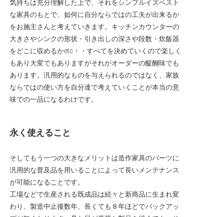
気持ちは充分理解した上で、それをシンプルイズベスト
な家具のもとで、如何に自分ならではの工夫が出来るか
をお施主さんと考えていきます。キッチンカウンターの
大きさやシンクの形状・引き出しの深さや段数・炊飯器
をどこに収めるかetc・・すべてを決めていくので楽しく
もあり大変でもありますがそれがオーダーの醍醐味でも
あります。汎用的なものを与えられるのではなく、家族
ならではの使い方を自分達で考えていくことが本当の意
味での一品になるわけです。
永く使えること
そしてもう一つの大きなメリットは造作家具のパーツに
汎用的な普及品を用いることによって長いメンテナンス
が可能になることです。
工場などで生産される既成品は続々と新商品に生まれ変
わり、製造中止後数年、長くても８年ほどでバックアッ